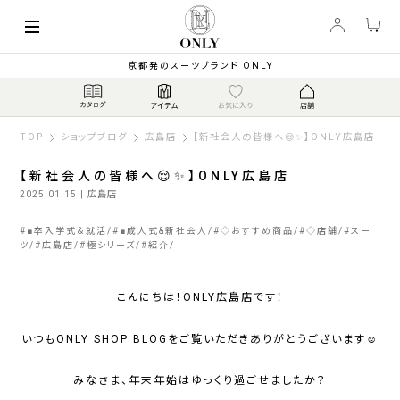
京都発のスーツブランド ONLY
TOP
ショップブログ
広島店
【新社会人の皆様へ😌✨】ONLY広島店
【新社会人の皆様へ😌✨】ONLY広島店
2025.01.15
| 広島店
#
■卒入学式＆就活
#
■成人式&新社会人
#
◇おすすめ商品
#
◇店舗
#
スー
ツ
#
広島店
#
極シリーズ
#
紹介
こんにちは！ONLY広島店です！
いつもONLY SHOP BLOGをご覧いただきありがとうございます☺️
みなさま、年末年始はゆっくり過ごせましたか？