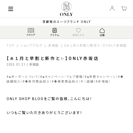
京都発のスーツブランド ONLY
TOP
ショップブログ
赤坂店
【🎍１月と早割と新作と✨】ONLY赤坂店
【🎍１月と早割と新作と✨】ONLY赤坂店
2025.01.21
| 赤坂店
#
■オーダーについて
#
■キャンペーン・フェア情報
#
■早割キャンペーン
#
◆
店舗紹介
#
◆新作商品紹介
#
◆春夏商品紹介
#
◇店舗
#
赤坂店
ONLY SHOP BLOG
をご覧の皆様、こんにちは！
いつもご覧いただきありがとうございます！