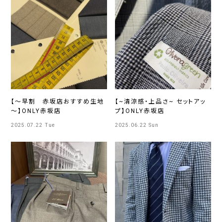
【～早割 赤坂店おすすめ生地
【~清涼感・上品さ~ セットアッ
～】ONLY赤坂店
プ】ONLY赤坂店
2025.07.22 Tue
2025.06.22 Sun