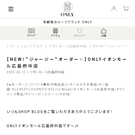
京都発のスーツブランド ONLY
TOP
ショップブログ
イオンモール広島府中店
【NEW！＂ジャージー＂オ
【NEW！＂ジャージー＂オーダー✨】ONLYイオンモー
ル広島府中店
2025.02.17
| イオンモール広島府中店
#
■オーダーについて
#
◆新作商品紹介
#
◇おすすめ商品
#
◇店
舗
#
JERSEYJOURNEY
#
TailorMade
#
イオンモール広島府中店
#
ウィ
メンズ商品
#
スリーピーススーツ
#
生地
いつもSHOP BLOGをご覧いただきありがとうございます！
ONLYイオンモール広島府中店です～🎶