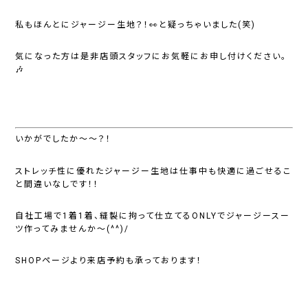
私もほんとにジャージー生地？！👀と疑っちゃいました(笑)
気になった方は是非店頭スタッフにお気軽にお申し付けください。
🎶
いかがでしたか～～？！
ストレッチ性に優れたジャージー生地は仕事中も快適に過ごせるこ
と間違いなしです！！
自社工場で1着1着、縫製に拘って仕立てるONLYでジャージースー
ツ作ってみませんか～(^^)/
SHOPページより来店予約も承っております！