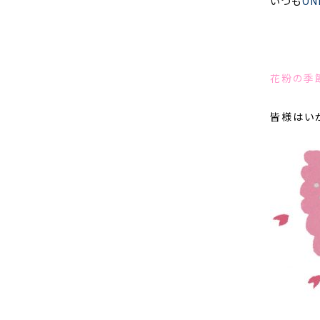
いつも
O
花粉の季節
皆様はい