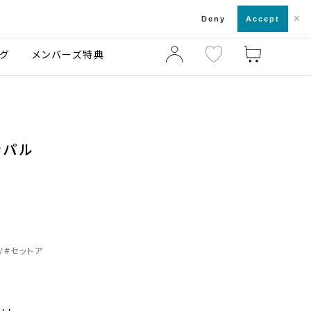
×
店舗一覧・来店予約
ログ
ご利用ガイド
Deny
Accept
グ
メンバーズ特典
寺パル
#
セットア