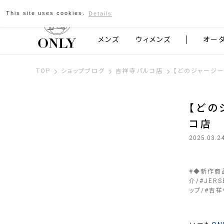
This site uses cookies.
Details
京都発のスーツブランド ONLY
メンズ
ウィメンズ
オー
TOP
ショップブログ
吉祥寺パルコ店
【どのジャージー
【どの
コ店
2025.03.2
#
◆新作商
介
#
JERS
ップ
#
吉祥