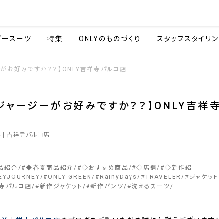
会社情報
採用情報
カタ
ダースーツ
特集
ONLYのものづくり
スタッフスタイリン
がお好みですか？？】ONLY吉祥寺パルコ店
ジャージーがお好みですか？？】ONLY吉祥
4
| 吉祥寺パルコ店
品紹介
#
◆春夏商品紹介
#
◇おすすめ商品
#
◇店舗
#
◇新作紹
EYJOURNEY
#
ONLY GREEN
#
RainyDays
#
TRAVELER
#
ジャケット
寺パルコ店
#
新作ジャケット
#
新作パンツ
#
洗えるスーツ