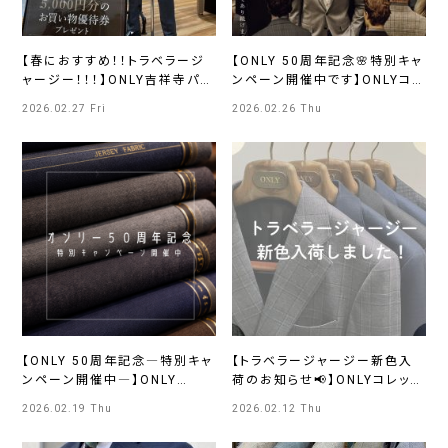
【春におすすめ！！トラベラージ
【ONLY 50周年記念🌸特別キャ
ャージー！！！】ONLY吉祥寺パル
ンペーン開催中です】ONLYコレ
コ店
ットマーレ店
2026.02.27 Fri
2026.02.26 Thu
【ONLY 50周年記念―特別キャ
【トラベラージャージー新色入
ンペーン開催中―】ONLY
荷のお知らせ📢】ONLYコレット
JERSEY JOURNEY横浜モア
マーレ店
2026.02.19 Thu
2026.02.12 Thu
ーズ店