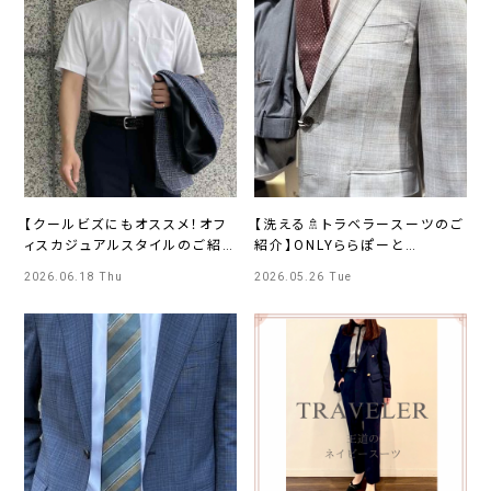
【クールビズにもオススメ！オフ
【洗える🚿トラベラースーツのご
ィスカジュアルスタイルのご紹
紹介】ONLYららぽーと
介🌟】ONLY広島店
EXPOCITY店
2026.06.18 Thu
2026.05.26 Tue