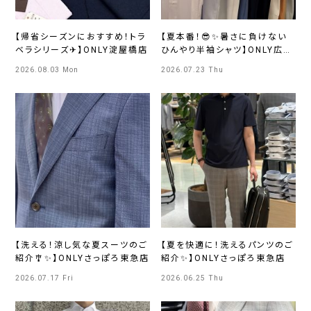
【帰省シーズンにおすすめ！トラ
【夏本番！😎✨暑さに負けない
ベラシリーズ✈】ONLY淀屋橋店
ひんやり半袖シャツ】ONLY広島
店
2026.08.03 Mon
2026.07.23 Thu
【洗える！涼し気な夏スーツのご
【夏を快適に！洗えるパンツのご
紹介🎐✨】ONLYさっぽろ東急店
紹介✨】ONLYさっぽろ東急店
2026.07.17 Fri
2026.06.25 Thu