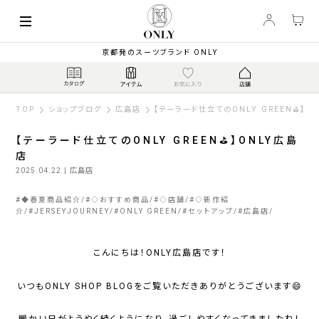
京都発のスーツブランド ONLY
TOP
ショップブログ
広島店
【テーラード仕立てのONLY GREEN⛳】O
【テーラード仕立てのONLY GREEN⛳】ONLY広島
店
2025.04.22
| 広島店
#
◆春夏商品紹介
#
◇おすすめ商品
#
◇店舗
#
◇新作紹
介
#
JERSEYJOURNEY
#
ONLY GREEN
#
セットアップ
#
広島店
こんにちは！ONLY広島店です！
いつもONLY SHOP BLOGをご覧いただきありがとうございます😄
暖かい日がようやく続くようになり、過ごしやすくなってきましたね！