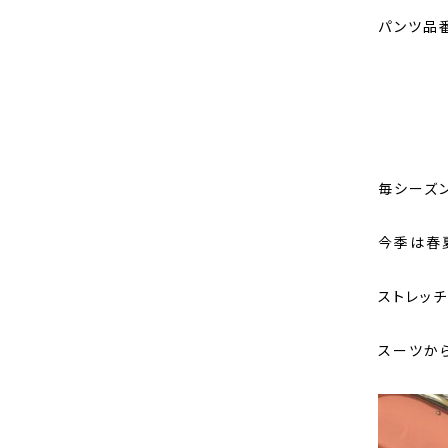
パンツ品番:
毎シーズ
今季は春
ストレッ
スーツか