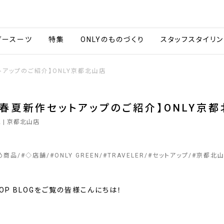
会社情報
採用情報
カタ
ダースーツ
特集
ONLYのものづくり
スタッフスタイリン
トアップのご紹介】ONLY京都北山店
年春夏新作セットアップのご紹介】ONLY京
2
| 京都北山店
め商品
#
◇店舗
#
ONLY GREEN
#
TRAVELER
#
セットアップ
#
京都北
SHOP BLOGをご覧の皆様こんにちは！