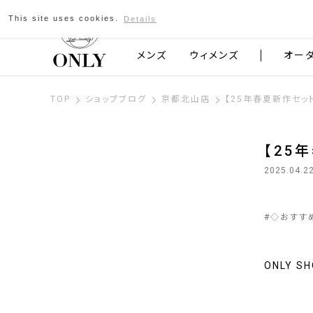
This site uses cookies.
Details
京都発のスーツブランド ONLY
メンズ
ウィメンズ
オー
TOP
ショップブログ
京都北山店
【25年春夏新作セッ
【25
2025.04.2
#
◇おすす
ONLY 