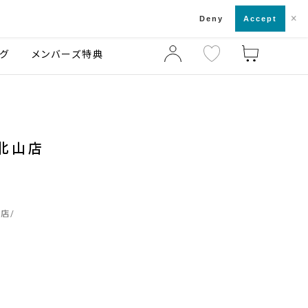
×
店舗一覧・来店予約
ログ
ご利用ガイド
Deny
Accept
グ
メンバーズ特典
都北山店
山店