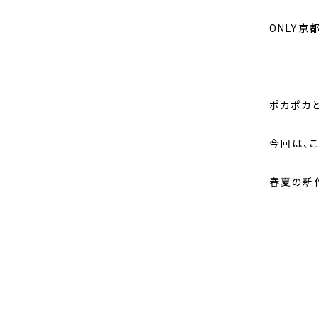
ONLY京
ポカポカ
今回は、
春夏の新