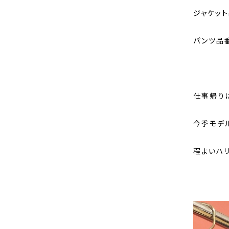
ジャケット品
パンツ品番:
仕事帰り
今季モデ
程よいハ