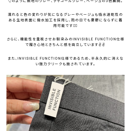
👇のように無地のグレー、チャコールグレー、ベージュの3色展開。
濡れると色の変わりが気になるグレーやベージュも吸水速乾性の
ある生地表面に撥水加工を採用し、雨の日でも憂鬱にならずに着
用可能です🙆‍♀️
さらに、機能性を重視させお馴染みのINVISIBLE FUNCTION仕様
で履き心地ときちんと感を両立しています✌️✌️
また、INVISIBLE FUNCTION仕様であるため、半永久的に消えな
い強力クリークも施されています。