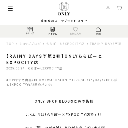
京都発のスーツブランド ONLY
TOP
ショップブログ
ららぽーとEXPOCITY店
【RAINY DAYS☔第2
【RAINY DAYS☔第2弾】ONLYららぽーと
EXPOCITY店
2025.06.24
| ららぽーとEXPOCITY店
#
◇おすすめ商品
#
HOMEWASH
#
ONLY1976
#
RainyDays
#
ららぽー
とEXPOCITY店
#
新作パンツ
ONLY SHOP BLOGをご覧の皆様
こんにちは！ららぽーとEXPOCITY店です！！
いつもご覧いただき誠にありがとうございます🙇‍♀️