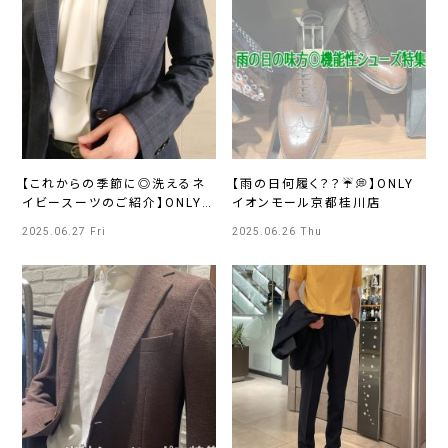
【これからの季節に◎洗えるネ
【雨の日何履く？？☔💭】ONLY
イビースーツのご紹介】ONLY
イオンモール京都桂川店
WOMEN烏丸店
2025.06.27 Fri
2025.06.26 Thu