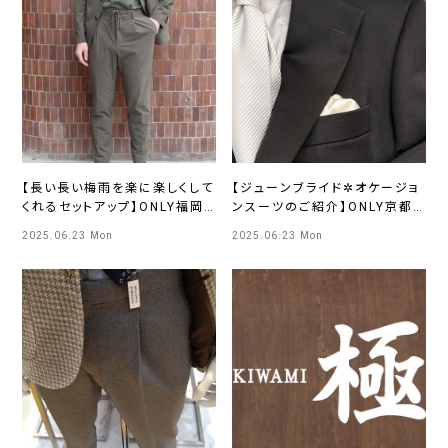
【長い長い梅雨を楽に楽しくして
【ジューンブライド✲オケージョ
くれるセットアップ】ONLY福岡
ンスーツのご紹介】ONLY京都
天神店
四条河原町店
2025.06.23 Mon
2025.06.23 Mon