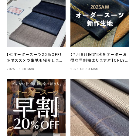
【≪オーダースーツ20％OFF！
【７月８月限定❕秋冬オーダーお
≫オススメの生地も紹介しま
得な早割始まります🍂】ONLY
す】 ONLY福岡天神店
PREMIO SAPPORO店
2025.06.30 Mon
2025.06.30 Mon