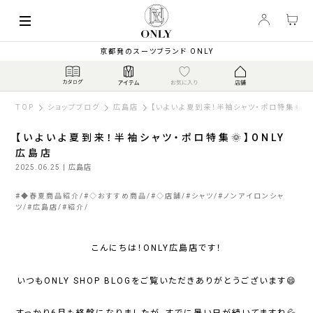
京都発のスーツブランド ONLY
TOP
ショップブログ
広島店
【いよいよ夏到来！半袖シャツ・ポロ特集🌞】
【いよいよ夏到来！半袖シャツ・ポロ特集🌞】ONLY
広島店
2025.06.25
| 広島店
#
◆春夏商品紹介
#
◇おすすめ商品
#
◇店舗
#
シャツ
#
ノンアイロンシャ
ツ
#
広島店
#
紹介
こんにちは！ONLY広島店です！
いつもONLY SHOP BLOGをご覧いただきありがとうございます😄
すっかり6月も終盤になりましたが、すでに暑い日が続いてますね💦