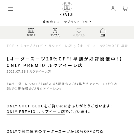
京都発のスーツブランド ONLY
TOP
ショップブログ
ルクアイーレ店
【オーダースーツ20％OFF！早割が好
【オーダースーツ20％OFF！早割が好評開催中！】
ONLY PREMIO ルクアイーレ店
2025.07.28
| ルクアイーレ店
#
■オーダーについて
#
■成人式&新社会人
#
■早割キャンペーン
#
◇店
舗
#
◇新作紹介
#
ルクアイーレ店
ONLY SHOP BLOG
をご覧いただきありがとうございます！
ONLY PREMIO ルクアイーレ店
でございます。
ONLYで例年恒例のオーダースーツが20％OFFとなる