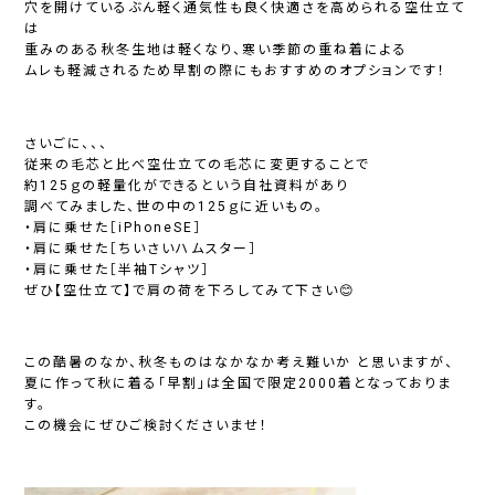
穴を開けているぶん軽く通気性も良く快適さを高められる空仕立て
は
重みのある秋冬生地は軽くなり、寒い季節の重ね着による
ムレも軽減されるため早割の際にもおすすめのオプションです！
さいごに、、、
従来の毛芯と比べ空仕立ての毛芯に変更することで
約125ｇの軽量化ができるという自社資料があり
調べてみました、世の中の125ｇに近いもの。
・肩に乗せた［iPhoneSE］
・肩に乗せた［ちいさいハムスター］
・肩に乗せた［半袖Tシャツ］
ぜひ【空仕立て】で肩の荷を下ろしてみて下さい😊
この酷暑のなか、秋冬ものはなかなか考え難いか と思いますが、
夏に作って秋に着る「早割」は全国で限定2000着となっておりま
す。
この機会にぜひご検討くださいませ！