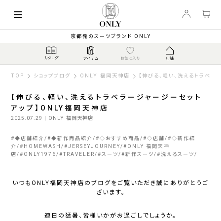
京都発のスーツブランド ONLY
TOP
ショップブログ
ONLY 福岡天神店
【伸びる、軽い、洗えるトラベラ
【伸びる、軽い、洗えるトラベラージャージーセット
アップ】ONLY福岡天神店
2025.07.29
| ONLY 福岡天神店
#
◆店舗紹介
#
◆新作商品紹介
#
◇おすすめ商品
#
◇店舗
#
◇新作紹
介
#
HOMEWASH
#
JERSEYJOURNEY
#
ONLY 福岡天神
店
#
ONLY1976
#
TRAVELER
#
スーツ
#
新作スーツ
#
洗えるスーツ
いつもONLY福岡天神店のブログをご覧いただき誠にありがとうご
ざいます。
連日の猛暑、皆様いかがお過ごしでしょうか。