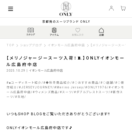
京都発のスーツブランド ONLY
TOP
ショップブログ
イオンモール広島府中店
【メリノジャージースーツ入
【メリノジャージースーツ入荷！🧵】ONLYイオンモー
ル広島府中店
2025.10.29
| イオンモール広島府中店
#
■コーディネート紹介
#
◆秋冬商品紹介
#
◇おすすめ商品
#
◇店舗
#
◇新
作紹介
#
JERSEYJOURNEY
#
Merino Jersey
#
ONLY1976
#
イオンモ
ール広島府中店
#
ウィメンズ商品
#
スーツ
#
ダブルブレストスーツ
#
新作ス
ーツ
#
生地
いつもSHOP BLOGをご覧いただきありがとうございます‼️
ONLYイオンモール広島府中店です🎵