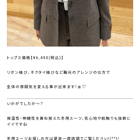
トップス価格【¥6,490(税込)】
リボン結び、ネクタイ結びなど胸元のアレンジの仕方で
全体の雰囲気を変える事が出来ます！🎀♡
いかがでしたか～？
保温性・伸縮性を兼ね揃えた冬用スーツ、気心地や肌触りも抜群に
イイです👍
冬用スーツお探しの方は是非一度店頭でご覧ください!(^^)!