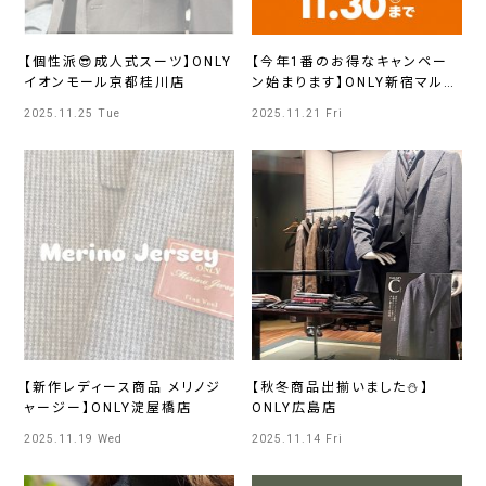
【個性派😎成人式スーツ】ONLY
【今年1番のお得なキャンペー
イオンモール京都桂川店
ン始まります】ONLY新宿マルイ
アネックス店
2025.11.25 Tue
2025.11.21 Fri
【新作レディース商品 メリノジ
【秋冬商品出揃いました⛄】
ャージー】ONLY淀屋橋店
ONLY広島店
2025.11.19 Wed
2025.11.14 Fri