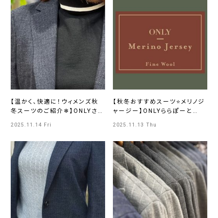
【温かく、快適に！ウィメンズ秋
【秋冬おすすめスーツ⭐メリノジ
冬スーツのご紹介❄】ONLYさっ
ャージー】ONLYららぽーと
ぽろ東急店
EXPOCITY店
2025.11.14 Fri
2025.11.13 Thu