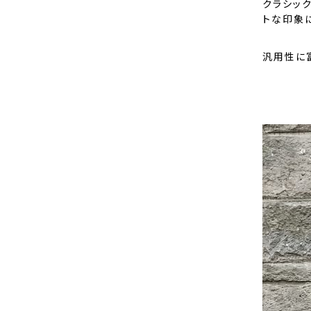
クラシッ
トな印象に
汎用性に