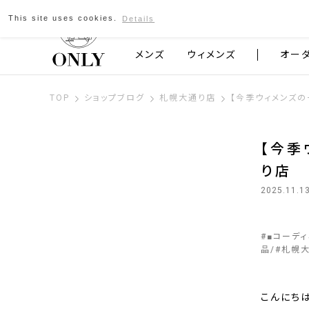
This site uses cookies.
Details
京都発のスーツブランド ONLY
メンズ
ウィメンズ
オー
TOP
ショップブログ
札幌大通り店
【今季ウィメンズの
【今季
り店
2025.11.1
#
■コーデ
品
#
札幌
こんにちは