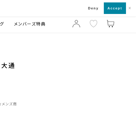
×
店舗一覧・来店予約
ログ
ご利用ガイド
Deny
Accept
グ
メンバーズ特典
幌大通
ィメンズ商