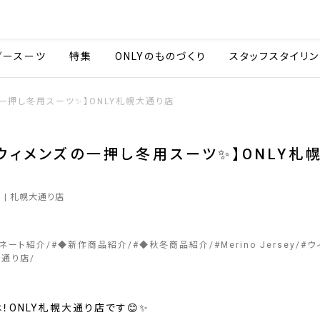
会社情報
採用情報
カタ
ダースーツ
特集
ONLYのものづくり
スタッフスタイリン
一押し冬用スーツ✨】ONLY札幌大通り店
ウィメンズの一押し冬用スーツ✨】ONLY札
3
| 札幌大通り店
ィネート紹介
#
◆新作商品紹介
#
◆秋冬商品紹介
#
Merino Jersey
#
ウ
大通り店
！ONLY札幌大通り店です😊✨