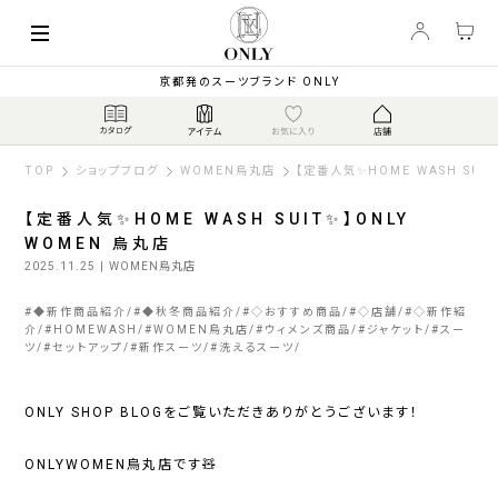
京都発のスーツブランド ONLY
TOP
ショップブログ
WOMEN烏丸店
【定番人気✨HOME WASH SUI
【定番人気✨HOME WASH SUIT✨】ONLY
WOMEN 烏丸店
2025.11.25
| WOMEN烏丸店
#
◆新作商品紹介
#
◆秋冬商品紹介
#
◇おすすめ商品
#
◇店舗
#
◇新作紹
介
#
HOMEWASH
#
WOMEN烏丸店
#
ウィメンズ商品
#
ジャケット
#
スー
ツ
#
セットアップ
#
新作スーツ
#
洗えるスーツ
ONLY SHOP BLOGをご覧いただきありがとうございます！
ONLYWOMEN烏丸店です🧸