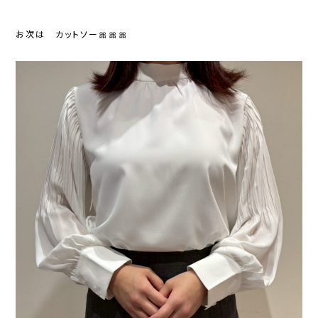
お次は カットソー🎀🎀🎀