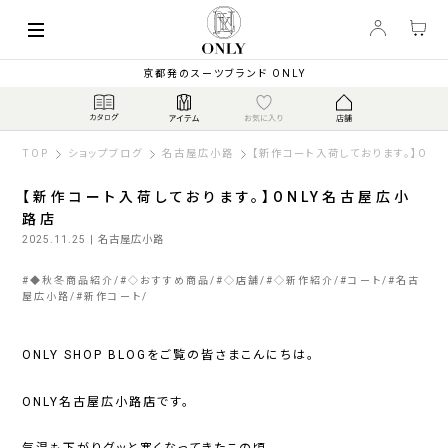
京都発のスーツブランド ONLY
TOP
ショップブログ
名古屋広小路
【新作コート入荷しております。】ON
【新作コート入荷しております。】ONLY名古屋広小
路店
2025.11.25
| 名古屋広小路
#
◆秋冬商品紹介
#
◇おすすめ商品
#
◇店舗
#
◇新作紹介
#
コート
#
名古
屋広小路
#
新作コート
ONLY SHOP BLOGをご覧の皆さまこんにちは。
ONLY名古屋広小路店です。
気温も下がりグッと寒くなってきたこの頃。