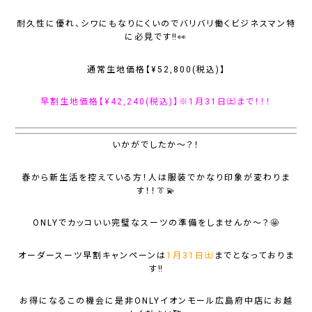
耐久性に優れ、シワにもなりにくいのでバリバリ働くビジネスマン特
に必見です‼️👀
通常生地価格【¥52,800(税込)】
早割生地価格【¥42,240(税込)】※1月31日㈯まで！！！
いかがでしたか～？！
春から新生活を控えている方！人は服装でかなり印象が変わりま
す！！👔💫
ONLYでカッコいい完璧なスーツの準備をしませんか～？🤩
オーダースーツ早割キャンペーンは
1月31日㈯
までとなっておりま
す‼️
お得になるこの機会に是非ONLYイオンモール広島府中店にお越