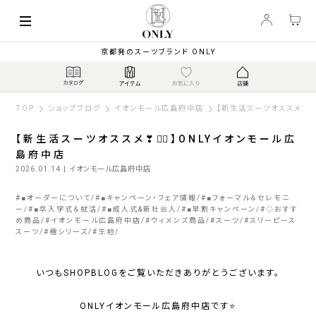
京都発のスーツブランド ONLY
TOP
ショップブログ
イオンモール広島府中店
【新生活スーツオススメ❣☝
【新生活スーツオススメ❣☝🏻】ONLYイオンモール広
島府中店
2026.01.14
| イオンモール広島府中店
#
■オーダーについて
#
■キャンペーン・フェア情報
#
■フォーマル＆セレモニ
ー
#
■卒入学式＆就活
#
■成人式&新社会人
#
■早割キャンペーン
#
◇おすす
め商品
#
イオンモール広島府中店
#
ウィメンズ商品
#
スーツ
#
スリーピース
スーツ
#
極シリーズ
#
生地
いつもSHOPBLOGをご覧いただきありがとうございます。
ONLYイオンモール広島府中店です⭐