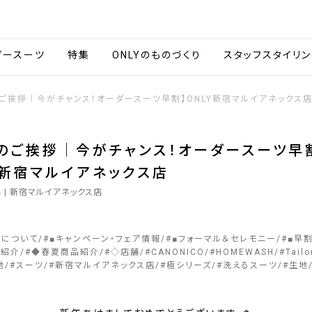
会社情報
採用情報
カタ
ダースーツ
特集
ONLYのものづくり
スタッフスタイリン
ご挨拶｜今がチャンス！オーダースーツ早割】ONLY新宿マルイアネックス
のご挨拶｜今がチャンス！オーダースーツ早
Y新宿マルイアネックス店
4
| 新宿マルイアネックス店
ーについて
#
■キャンペーン・フェア情報
#
■フォーマル＆セレモニー
#
■早
舗紹介
#
◆春夏商品紹介
#
◇店舗
#
CANONICO
#
HOMEWASH
#
Tail
地
#
スーツ
#
新宿マルイアネックス店
#
極シリーズ
#
洗えるスーツ
#
生地