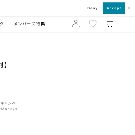
×
店舗一覧・来店予約
ログ
ご利用ガイド
Deny
Accept
グ
メンバーズ特典
店
割】
割キャンペー
orMade
#