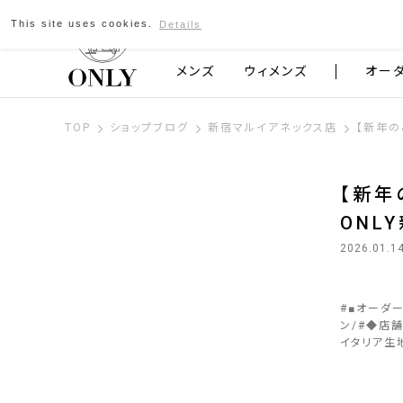
This site uses cookies.
Details
京都発のスーツブランド ONLY
メンズ
ウィメンズ
オー
TOP
ショップブログ
新宿マルイアネックス店
【新年の
【新年
ONL
2026.01.1
#
■オーダ
ン
#
◆店
イタリア生