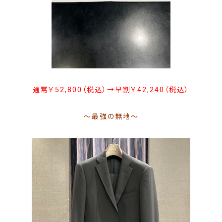
通常￥52,800（税込）→早割￥42,240（税込）
～最強の無地～