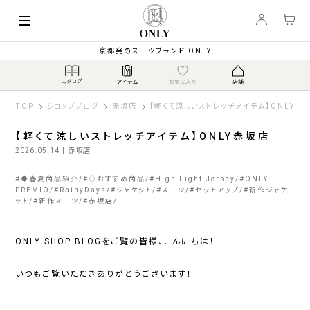
京都発のスーツブランド ONLY
TOP
ショップブログ
赤坂店
【軽くて涼しいストレッチアイテム】ONLY赤
【軽くて涼しいストレッチアイテム】ONLY赤坂店
2026.05.14
| 赤坂店
#
◆春夏商品紹介
#
◇おすすめ商品
#
High Light Jersey
#
ONLY
PREMIO
#
RainyDays
#
ジャケット
#
スーツ
#
セットアップ
#
新作ジャケ
ット
#
新作スーツ
#
赤坂店
ONLY SHOP BLOG
をご覧の皆様、こんにちは！
いつもご覧いただきありがとうございます！