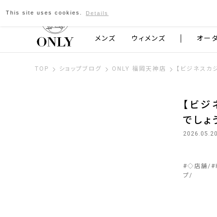
This site uses cookies.
Details
京都発のスーツブランド ONLY
メンズ
ウィメンズ
オー
TOP
ショップブログ
ONLY 福岡天神店
【ビジネスカ
【ビジ
でしょ
2026.05.2
#
◇店舗
#
プ