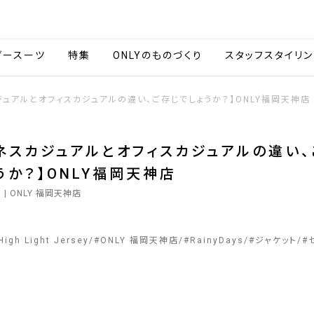
会社情報
採用情報
カタ
ダースーツ
特集
ONLYのものづくり
スタッフスタイリン
ジュアルとオフィスカジュアルの違い、ご存じでしょうか？】ONLY福岡天神店
ネスカジュアルとオフィスカジュアルの違い、
うか？】ONLY福岡天神店
0
| ONLY 福岡天神店
High Light Jersey
#
ONLY 福岡天神店
#
RainyDays
#
ジャケット
#