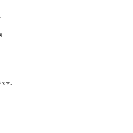
可
可
です。