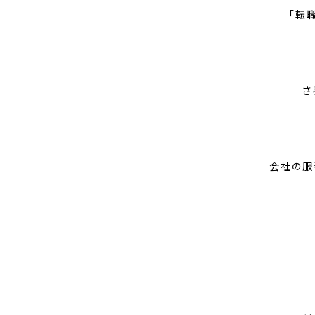
「転
さ
会社の服