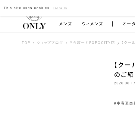
This site uses cookies.
Details
京都発のスーツブランド ONLY
メンズ
ウィメンズ
オー
TOP
ショップブログ
ららぽーとEXPOCITY店
【クー
【クー
のご紹
2026.06.1
#
◆春夏商