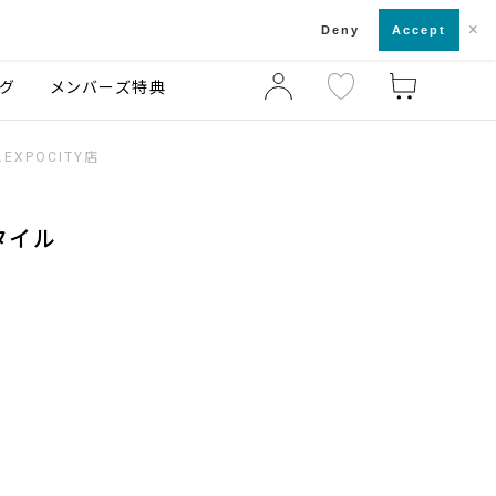
×
店舗一覧・来店予約
ログ
ご利用ガイド
Deny
Accept
グ
メンバーズ特典
XPOCITY店
タイル