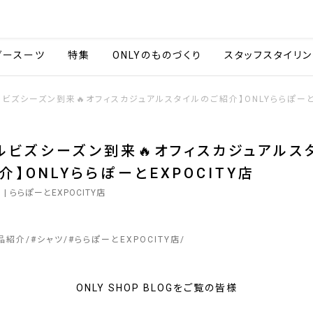
会社情報
採用情報
カタ
ダースーツ
特集
ONLYのものづくり
スタッフスタイリン
ルビズシーズン到来🔥オフィスカジュアルスタイルのご紹介】ONLYららぽーとE
ルビズシーズン到来🔥オフィスカジュアルス
介】ONLYららぽーとEXPOCITY店
7
| ららぽーとEXPOCITY店
品紹介
#
シャツ
#
ららぽーとEXPOCITY店
ONLY SHOP BLOGをご覧の皆様