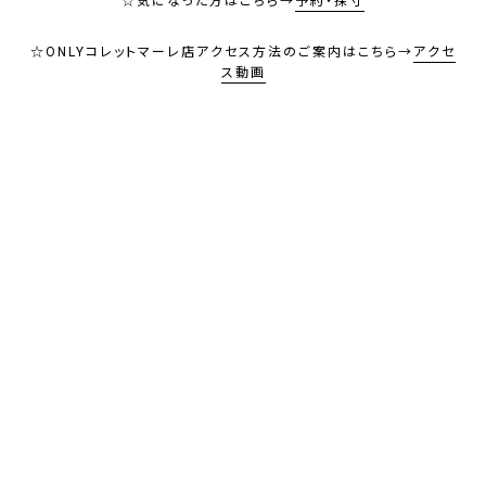
☆気になった方はこちら→
予約・採寸
☆ONLYコレットマーレ店アクセス方法のご案内はこちら→
アクセ
ス動画