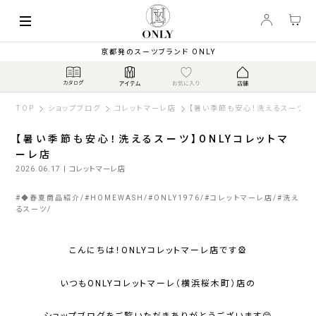
京都発のスーツブランド ONLY
TOP
ショップブログ
コレットマーレ店
【暑い季節も安心！洗えるスーツ】O
【暑い季節も安心！洗えるスーツ】ONLYコレットマ
ーレ店
2026.06.17
| コレットマーレ店
#
◆春夏商品紹介
#
HOMEWASH
#
ONLY1976
#
コレットマーレ店
#
洗え
るスーツ
こんにちは！ONLYコレットマーレ店です🎡
いつもONLYコレットマーレ（横浜桜木町）店の
ショップブログをご覧いただきありがとうございます😊