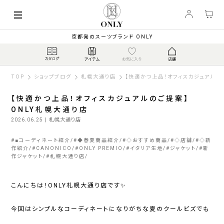
京都発のスーツブランド ONLY
TOP
ショップブログ
札幌大通り店
【快適かつ上品！オフィスカジュアルの
【快適かつ上品！オフィスカジュアルのご提案】
ONLY札幌大通り店
2026.06.25
| 札幌大通り店
#
■コーディネート紹介
#
◆春夏商品紹介
#
◇おすすめ商品
#
◇店舗
#
◇新
作紹介
#
CANONICO
#
ONLY PREMIO
#
イタリア生地
#
ジャケット
#
新
作ジャケット
#
札幌大通り店
こんにちは！ONLY札幌大通り店です✨
今回はシンプルなコーディネートになりがちな夏のクールビズでも