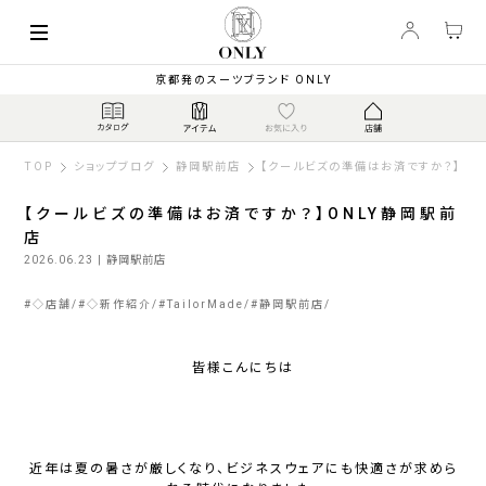
京都発のスーツブランド ONLY
TOP
ショップブログ
静岡駅前店
【クールビズの準備はお済ですか？】ON
【クールビズの準備はお済ですか？】ONLY静岡駅前
店
2026.06.23
| 静岡駅前店
#
◇店舗
#
◇新作紹介
#
TailorMade
#
静岡駅前店
皆様こんにちは
近年は夏の暑さが厳しくなり、ビジネスウェアにも快適さが求めら