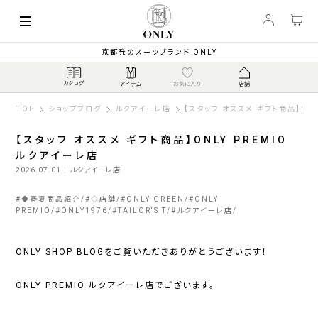
京都発のスーツブランド ONLY
TOP
ショップブログ
ルクアイーレ店
【スタッフ オススメ ギフト商品】ON
【スタッフ オススメ ギフト商品】ONLY PREMIO
ルクアイーレ店
2026.07.01
| ルクアイーレ店
#
◆春夏商品紹介
#
◇店舗
#
ONLY GREEN
#
ONLY
PREMIO
#
ONLY1976
#
TAILOR'S T
#
ルクアイーレ店
ONLY SHOP BLOGをご覧いただきありがとうございます！
ONLY PREMIO ルクアイーレ店でございます。