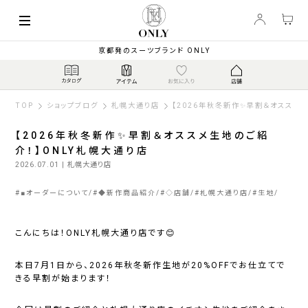
京都発のスーツブランド ONLY
TOP
ショップブログ
札幌大通り店
【2026年秋冬新作✨早割＆オススメ
【2026年秋冬新作✨早割＆オススメ生地のご紹
介！】ONLY札幌大通り店
2026.07.01
| 札幌大通り店
#
■オーダーについて
#
◆新作商品紹介
#
◇店舗
#
札幌大通り店
#
生地
こんにちは！ONLY札幌大通り店です😊
本日7月1日から、2026年秋冬新作生地が20%OFFでお仕立てで
きる早割が始まります！