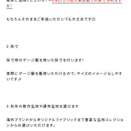
是非ご活用ください☺️！→
ONLYさっぽろ東急店での採寸予約をす
る！
もちろんそのままご来店いただいても大丈夫です◎
2.採寸
採寸用のゲージ服を用いた採寸を行います！
実際にゲージ服を着用いただけるので、サイズのイメージもしやす
いです🎶
3.秋冬の新作生地や通年生地を選びます
海外ブランドからオリジナルファブリックまで豊富な生地コレクショ
ンからお選びいただけます。