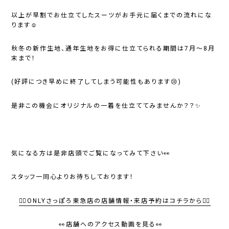
以上が早割でお仕立てしたスーツがお手元に届くまでの流れにな
ります☺️
秋冬の新作生地、通年生地をお得に仕立てられる期間は7月～8月
末まで！
(好評につき早めに終了してしまう可能性もあります😢)
是非この機会にオリジナルの一着を仕立ててみませんか？？✨
気になる方は是非店頭でご覧になってみて下さい👀
スタッフ一同心よりお待ちしております！
💁‍♂️ONLYさっぽろ東急店の店舗情報・来店予約はコチラから💁‍♂️
👀店舗へのアクセス動画を見る👀