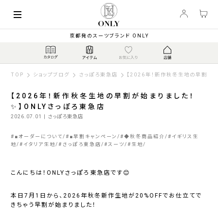
京都発のスーツブランド ONLY
TOP
ショップブログ
さっぽろ東急店
【2026年！新作秋冬生地の早割が始
【2026年！新作秋冬生地の早割が始まりました！
✨】ONLYさっぽろ東急店
2026.07.01
| さっぽろ東急店
#
■オーダーについて
#
■早割キャンペーン
#
◆秋冬商品紹介
#
イギリス生
地
#
イタリア生地
#
さっぽろ東急店
#
スーツ
#
生地
こんにちは！ONLYさっぽろ東急店です😊
本日7月1日から、2026年秋冬新作生地が20%OFFでお仕立てで
きちゃう早割が始まりました！