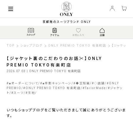
京都発のスーツブランド ONLY
TOP
ショップブログ
ONLY PREMIO TOKYO 有楽町店
【ジャケット裏
【ジャケット裏のこだわりのお話✂】ONLY
PREMIO TOKYO有楽町店
2026.07.03
| ONLY PREMIO TOKYO 有楽町店
#
■オーダーについて
#
■早割キャンペーン
#
◆豆知識
#
◇店舗
#
ONLY
PREMIO
#
ONLY PREMIO TOKYO 有楽町店
#
TailorMade
#
ジャケッ
ト
#
スーツ
#
生地
いつもショップブログをご覧いただきまして誠にありがとうございま
す。