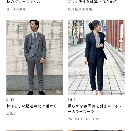
秋のグレースタイル
品よく決まる計算された配色
さっぽろ東急
名古屋広小路店
SUIT
SUIT
秋冬らしい起毛素材で暖かく
柔らかな雰囲気を引き立てるノ
ーカラースーツ
広島店
PREMIO SAPPORO