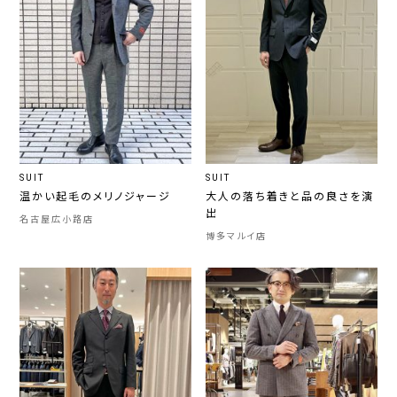
SUIT
SUIT
温かい起毛のメリノジャージ
大人の落ち着きと品の良さを演
出
名古屋広小路店
博多マルイ店