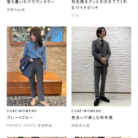
落ち着いたブラウンカラー
存在感をグッと引き立ててくれ
るワイドピッチ
京都北山店
213
COAT/WOMENS
COAT/WOMENS
グレー×ブルー
色合いで楽しむ秋冬感
PREMIO TOKYO 有楽町店
四条烏丸店