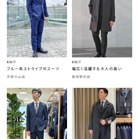
KNIT
KNIT
ブルー系ストライプのスーツ
幅広く活躍する大人の装い
京都北山店
静岡駅前店