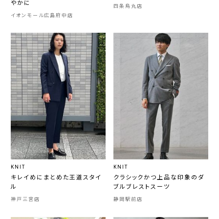
やかに
四条烏丸店
イオンモール広島府中店
KNIT
KNIT
キレイめにまとめた王道スタイ
クラシックかつ上品な印象のダ
ル
ブルブレストスーツ
神戸三宮店
静岡駅前店