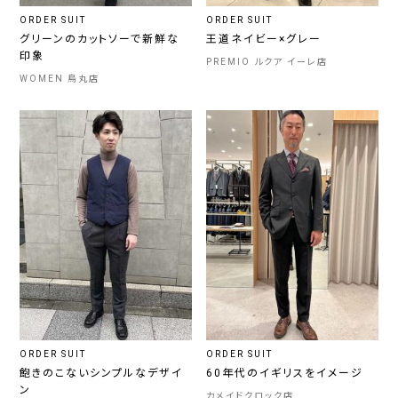
ORDER SUIT
ORDER SUIT
グリーンのカットソーで新鮮な
王道ネイビー×グレー
印象
PREMIO ルクア イーレ店
WOMEN 烏丸店
ORDER SUIT
ORDER SUIT
飽きのこないシンプルなデザイ
60年代のイギリスをイメージ
ン
カメイドクロック店