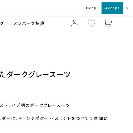
×
店舗一覧・来店予約
ログ
ご利用ガイド
Deny
Accept
グ
メンバーズ特典
たダークグレースーツ
ストライプ柄のダークグレースーツ。
ルダーに、チェンジポケット・スラントをつけて英国調に