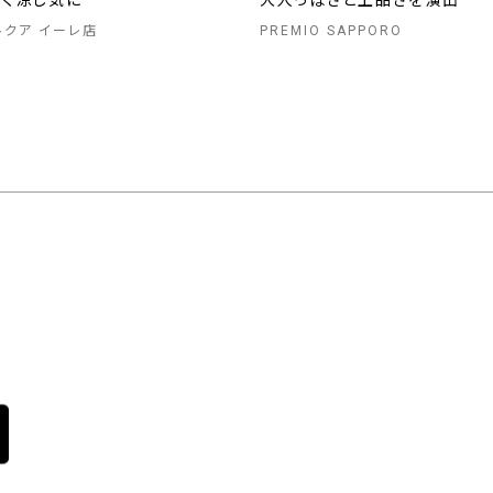
しく涼し気に
大人っぽさと上品さを演出
 ルクア イーレ店
PREMIO SAPPORO