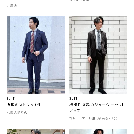
さっぽろ東急
広島店
SUIT
SUIT
抜群のストレッチ性
機能性抜群のジャージーセット
アップ
札幌大通り店
コレットマーレ店（横浜桜木町）