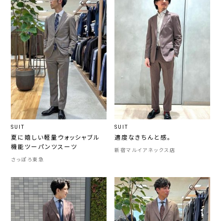
SUIT
SUIT
夏に嬉しい軽量ウォッシャブル
適度なきちんと感。
機能ツーパンツスーツ
新宿マルイアネックス店
さっぽろ東急