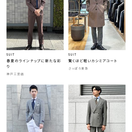
SUIT
SUIT
春夏のラインナップに新たな彩
驚くほど軽いカシミアコート
り
さっぽろ東急
神戸三宮店