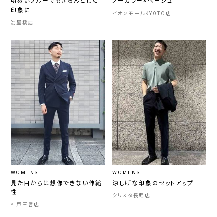
明るいブルーでもきちんとした
ノーカラー×ベージュ
印象に
イオンモールKYOTO店
淀屋橋店
WOMENS
WOMENS
見た目からは想像できない伸縮
涼しげな印象のセットアップ
性
クリスタ長堀店
神戸三宮店