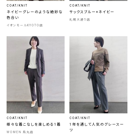
COAT/KNIT
COAT/KNIT
ネイビーグレーのような絶妙な
サックスブルー×ネイビー
色合い
札幌大通り店
イオンモールKYOTO店
COAT/KNIT
COAT/KNIT
様々な着こなしを楽しめる1着
1年を通して人気のグレースー
ツ
WOMEN 烏丸店