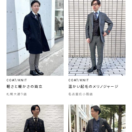
COAT/KNIT
COAT/KNIT
軽さと暖かさの両立
温かい起毛のメリノジャージ
札幌大通り店
名古屋広小路店