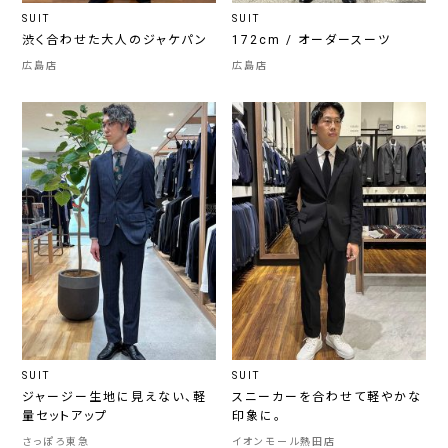
SUIT
SUIT
渋く合わせた大人のジャケパン
172cm / オーダースーツ
広島店
広島店
SUIT
SUIT
ジャージー生地に見えない、軽
スニーカーを合わせて軽やかな
量セットアップ
印象に。
さっぽろ東急
イオンモール熱田店