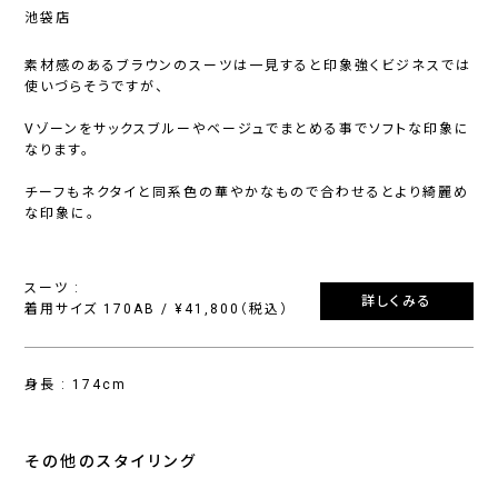
池袋店
素材感のあるブラウンのスーツは一見すると印象強くビジネスでは
使いづらそうですが、
Vゾーンをサックスブルーやベージュでまとめる事でソフトな印象に
なります。
チーフもネクタイと同系色の華やかなもので合わせるとより綺麗め
な印象に。
スーツ :
詳しくみる
着用サイズ 170AB / ¥41,800（税込）
身長 : 174cm
その他のスタイリング