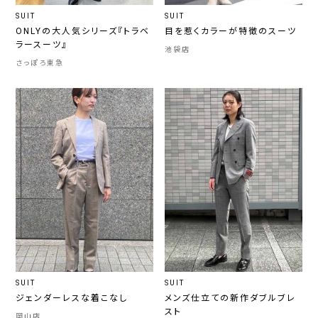
SUIT
SUIT
ONLYの大人気シリーズ『トラベ
目を惹くカラーが特徴のスーツ
ラースーツ』
池袋店
さっぽろ東急
SUIT
SUIT
ジェンダーレスな着こなし
メンズ仕立ての新作ダブルブレ
スト
岡山店