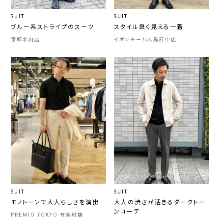
SUIT
SUIT
ブルー系ストライプのスーツ
スタイル良く見える一着
京都北山店
イオンモール広島府中店
SUIT
SUIT
モノトーンで大人らしさを演出
大人の渋さが活きるダークトー
ンコーデ
PREMIO TOKYO 有楽町店