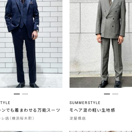
TYLE
SUMMERSTYLE
ーンでも着まわせる万能スーツ
モヘア混の軽い生地感
ーレ店（横浜桜木町）
淀屋橋店