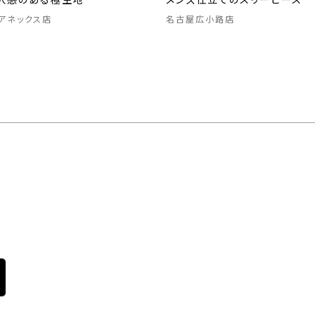
沢感のある極生地
メンズ仕立てのスリーピース
アネックス店
名古屋広小路店