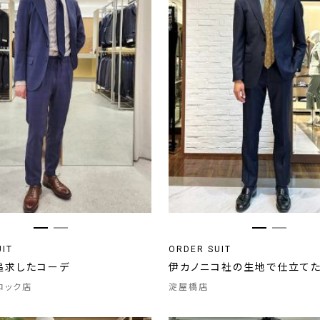
UIT
ORDER SUIT
追求したコーデ
伊カノニコ社の生地で仕立て
ロック店
淀屋橋店