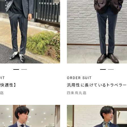
UIT
ORDER SUIT
い快適性】
汎用性に長けているトラベラ
店
四条烏丸店