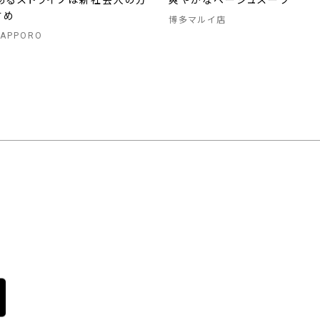
あるストライプは新社会人の方
爽やかなベージュスーツ
すめ
博多マルイ店
SAPPORO