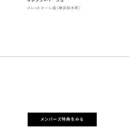
オレンジ×ベージュ
コレットマーレ店（横浜桜木町）
メンバーズ特典をみる