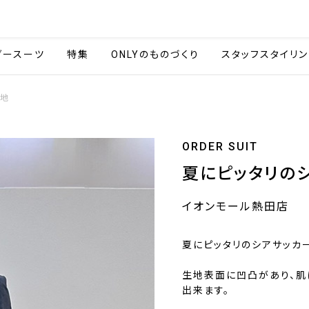
会社情報
採用情報
カタ
ダースーツ
特集
ONLYのものづくり
スタッフスタイリン
生地
ORDER SUIT
夏にピッタリの
イオンモール熱田店
夏にピッタリのシアサッカ
生地表面に凹凸があり、
出来ます。