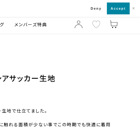
×
店舗一覧・来店予約
ログ
ご利用ガイド
Deny
Accept
グ
メンバーズ特典
シアサッカー生地
ー生地で仕立てました。
肌に触れる面積が少ない事でこの時期でも快適に着用