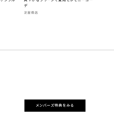
アンクル
爽やかなグリーンで夏用セレモニーコー
デ
淀屋橋店
メンバーズ特典をみる