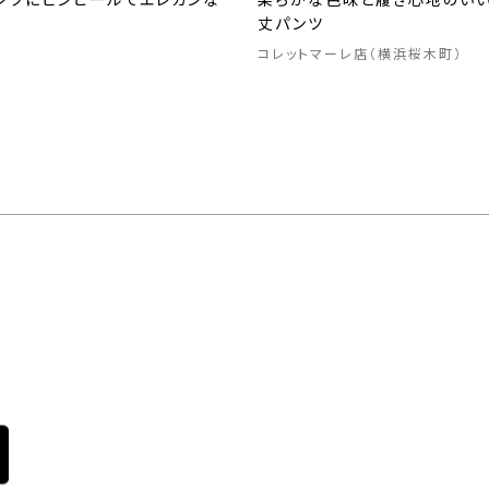
ンツにピンヒールでエレガンな
柔らかな色味と履き心地のいい
丈パンツ
コレットマーレ店（横浜桜木町）