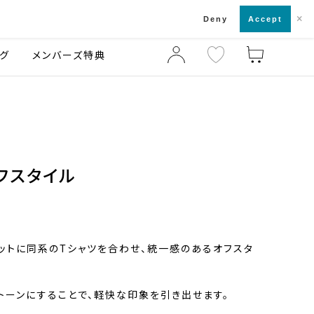
×
店舗一覧・来店予約
ログ
ご利用ガイド
Deny
Accept
グ
メンバーズ特典
フスタイル
ットに同系のTシャツを合わせ、統一感のあるオフスタ
トーンにすることで、軽快な印象を引き出せます。