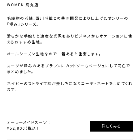
WOMEN 烏丸店
毛織物の老舗、西川毛織との共同開発により仕上げたオンリーの
「極み」シリーズ。
滑らかな手触りと適度な光沢もありビジネスからオケージョンに使
えるおすすめ生地。
オールシーズン生地なので一着あると重宝します。
スーツが深みのあるブラウンにカットソーもベージュにして同色で
まとめました。
ネイビーのストライプ柄が差し色になりコーディネートをしめてくれ
ます。
テーラーメイドスーツ :
詳しくみる
¥52,800（税込）