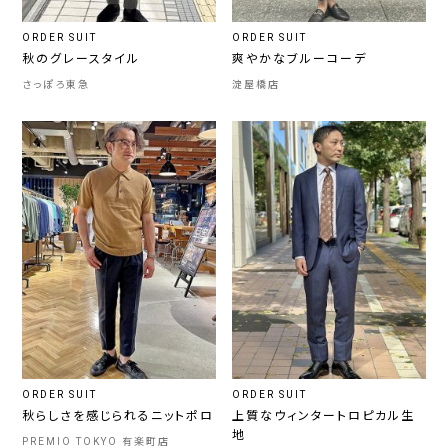
ORDER SUIT
ORDER SUIT
秋のグレースタイル
爽やかなブルーコーデ
さっぽろ東急
淀屋橋店
ORDER SUIT
ORDER SUIT
秋らしさを感じられるニットポロ
上質なウィンタートロピカル生
地
PREMIO TOKYO 有楽町店