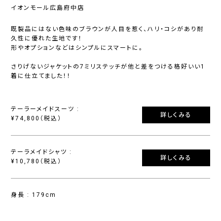
イオンモール広島府中店
既製品にはない色味のブラウンが人目を惹く、ハリ・コシがあり耐
久性に優れた生地です！
形やオプションなどはシンプルにスマートに。
さりげないジャケットの7ミリステッチが他と差をつける格好いい1
着に仕立てました！！
テーラーメイドスーツ :
詳しくみる
¥74,800（税込）
テーラメイドシャツ :
詳しくみる
¥10,780（税込）
身長 : 179cm