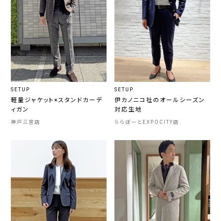
SETUP
SETUP
軽量ジャケット×スタンドカーデ
伊カノニコ社のオールシーズン
ィガン
対応生地
神戸三宮店
ららぽーとEXPOCITY店