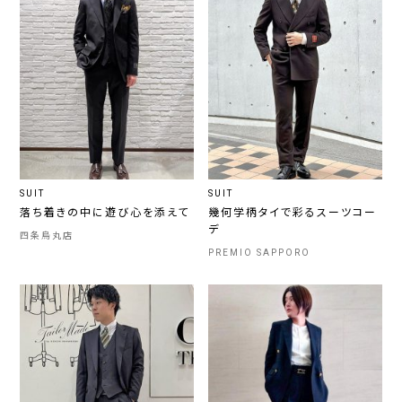
SUIT
SUIT
落ち着きの中に遊び心を添えて
幾何学柄タイで彩るスーツコー
デ
四条烏丸店
PREMIO SAPPORO