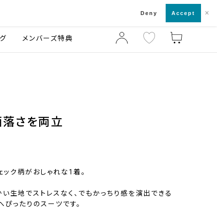
×
店舗一覧・来店予約
ログ
ご利用ガイド
Deny
Accept
グ
メンバーズ特典
洒落さを両立
ェック柄がおしゃれな1着。
かい生地でストレスなく、でもかっちり感を演出できる
へぴったりのスーツです。