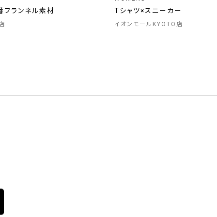
番フランネル素材
Tシャツ×スニーカー
店
イオンモールKYOTO店